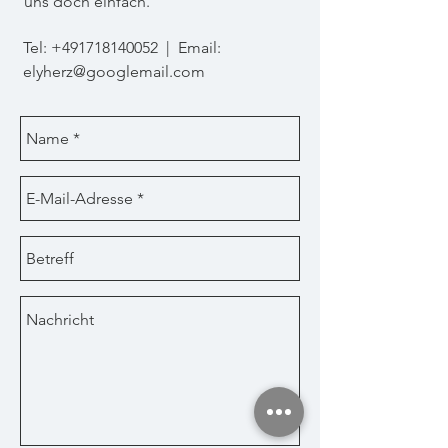
uns doch einfach.
Tel:
+491718140052
| Email:
elyherz@googlemail.com